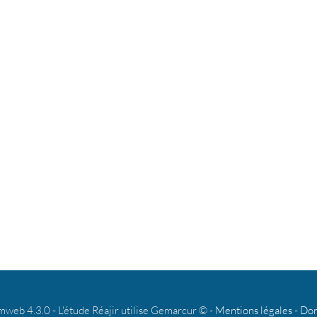
b 4.3.0 - L'étude Réajir utilise Gemarcur © -
Mentions légales
-
Don