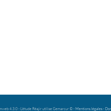
b 4.3.0 - L'étude Réajir utilise Gemarcur © -
Mentions légales
-
Don