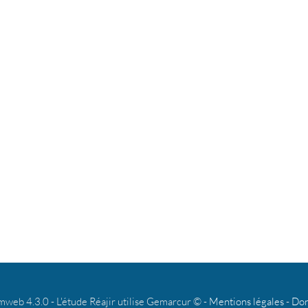
b 4.3.0 - L'étude Réajir utilise Gemarcur © -
Mentions légales
-
Don