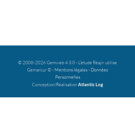
© 2008-2026 Gemweb 4.3.0 - L'étude Réajir utilise
Gemarcur © -
Mentions légales
-
Données
Personnelles
Conception/Réalisation
Atlantic Log