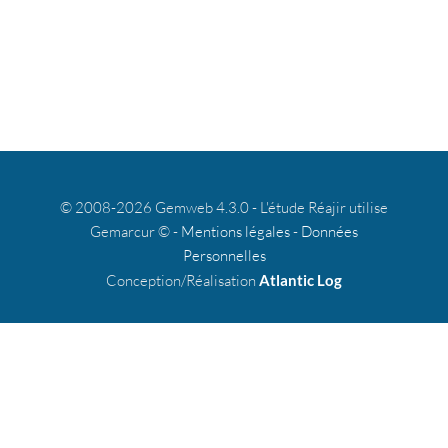
© 2008-2026 Gemweb 4.3.0 - L'étude Réajir utilise
Gemarcur © -
Mentions légales
-
Données
Personnelles
Conception/Réalisation
Atlantic Log