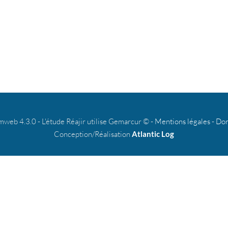
b 4.3.0 - L'étude Réajir utilise Gemarcur © -
Mentions légales
-
Don
Conception/Réalisation
Atlantic Log