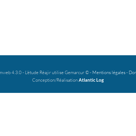
b 4.3.0 - L'étude Réajir utilise Gemarcur © -
Mentions légales
-
Don
Conception/Réalisation
Atlantic Log