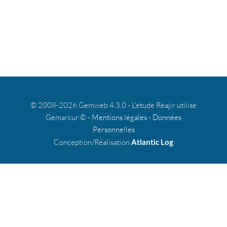
© 2008-2026 Gemweb 4.3.0 - L'étude Réajir utilise
Gemarcur © -
Mentions légales
-
Données
Personnelles
Conception/Réalisation
Atlantic Log