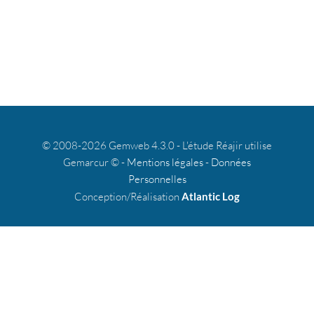
© 2008-2026 Gemweb 4.3.0 - L'étude Réajir utilise
Gemarcur © -
Mentions légales
-
Données
Personnelles
Conception/Réalisation
Atlantic Log