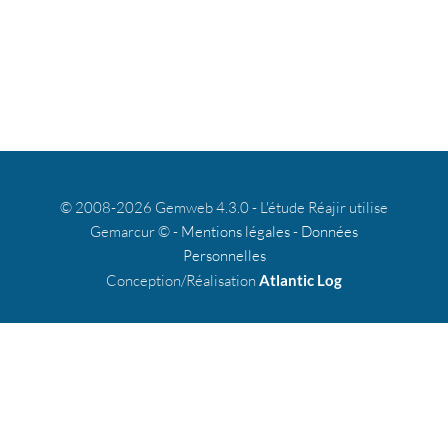
© 2008-2026 Gemweb 4.3.0 - L'étude Réajir utilise
Gemarcur © -
Mentions légales
-
Données
Personnelles
Conception/Réalisation
Atlantic Log