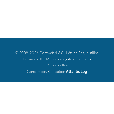
© 2008-2026 Gemweb 4.3.0 - L'étude Réajir utilise
Gemarcur © -
Mentions légales
-
Données
Personnelles
Conception/Réalisation
Atlantic Log