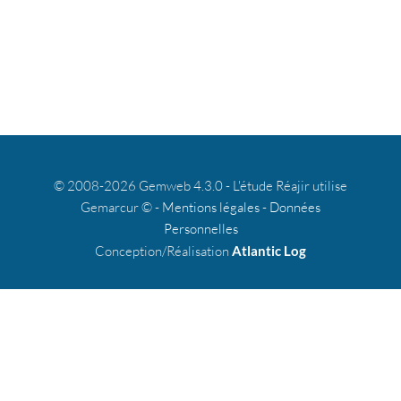
© 2008-2026 Gemweb 4.3.0 - L'étude Réajir utilise
Gemarcur © -
Mentions légales
-
Données
Personnelles
Conception/Réalisation
Atlantic Log