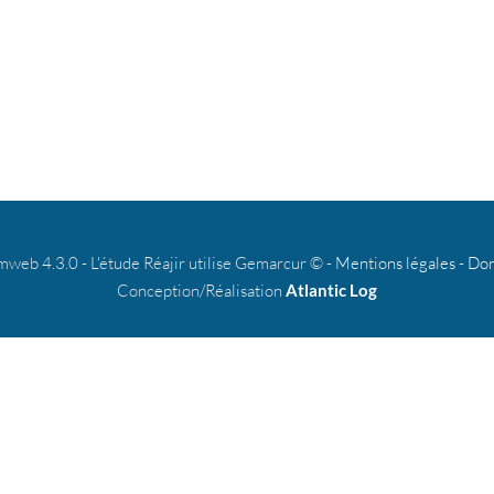
b 4.3.0 - L'étude Réajir utilise Gemarcur © -
Mentions légales
-
Don
Conception/Réalisation
Atlantic Log