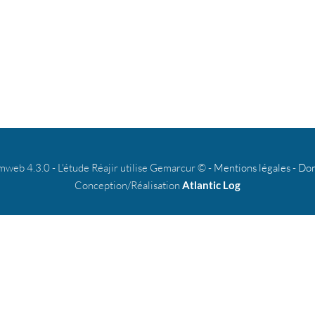
b 4.3.0 - L'étude Réajir utilise Gemarcur © -
Mentions légales
-
Don
Conception/Réalisation
Atlantic Log