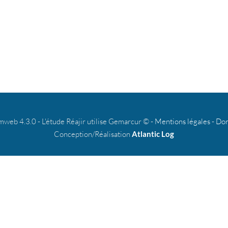
b 4.3.0 - L'étude Réajir utilise Gemarcur © -
Mentions légales
-
Don
Conception/Réalisation
Atlantic Log