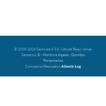
© 2008-2026 Gemweb 4.3.0 - L'étude Réajir utilise
Gemarcur © -
Mentions légales
-
Données
Personnelles
Conception/Réalisation
Atlantic Log