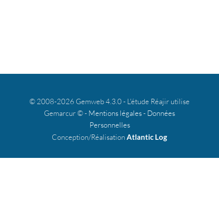
© 2008-2026 Gemweb 4.3.0 - L'étude Réajir utilise
Gemarcur © -
Mentions légales
-
Données
Personnelles
Conception/Réalisation
Atlantic Log