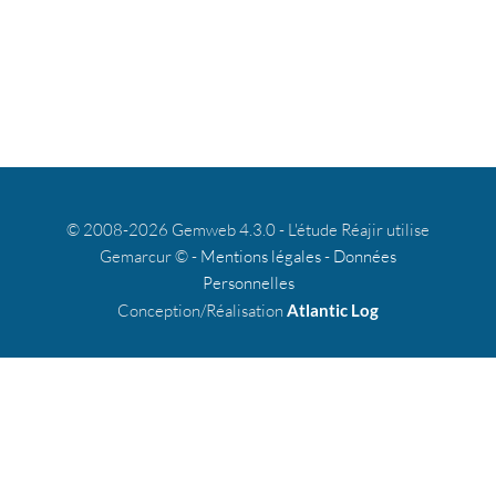
© 2008-2026 Gemweb 4.3.0 - L'étude Réajir utilise
Gemarcur © -
Mentions légales
-
Données
Personnelles
Conception/Réalisation
Atlantic Log