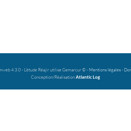
b 4.3.0 - L'étude Réajir utilise Gemarcur © -
Mentions légales
-
Don
Conception/Réalisation
Atlantic Log