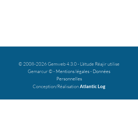
© 2008-2026 Gemweb 4.3.0 - L'étude Réajir utilise
Gemarcur © -
Mentions légales
-
Données
Personnelles
Conception/Réalisation
Atlantic Log