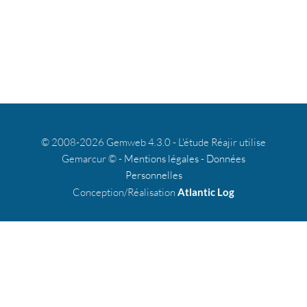
© 2008-2026 Gemweb 4.3.0 - L'étude Réajir utilise
Gemarcur © -
Mentions légales
-
Données
Personnelles
Conception/Réalisation
Atlantic Log