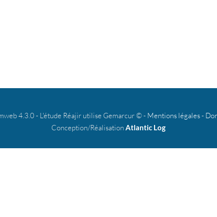
b 4.3.0 - L'étude Réajir utilise Gemarcur © -
Mentions légales
-
Don
Conception/Réalisation
Atlantic Log