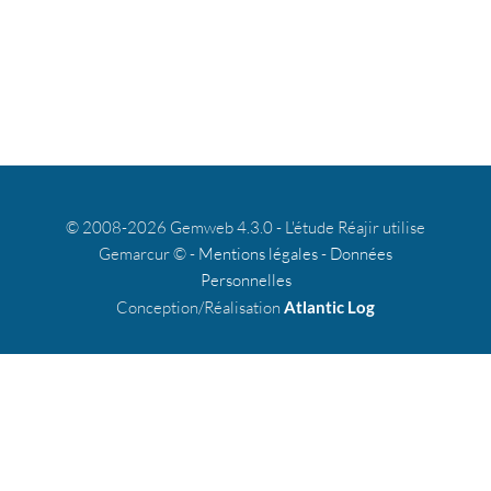
© 2008-2026 Gemweb 4.3.0 - L'étude Réajir utilise
Gemarcur © -
Mentions légales
-
Données
Personnelles
Conception/Réalisation
Atlantic Log