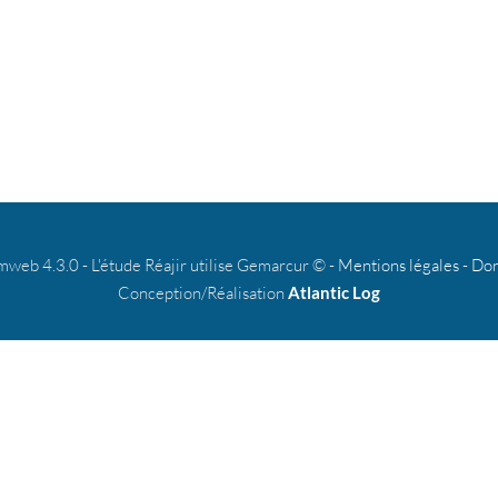
b 4.3.0 - L'étude Réajir utilise Gemarcur © -
Mentions légales
-
Don
Conception/Réalisation
Atlantic Log