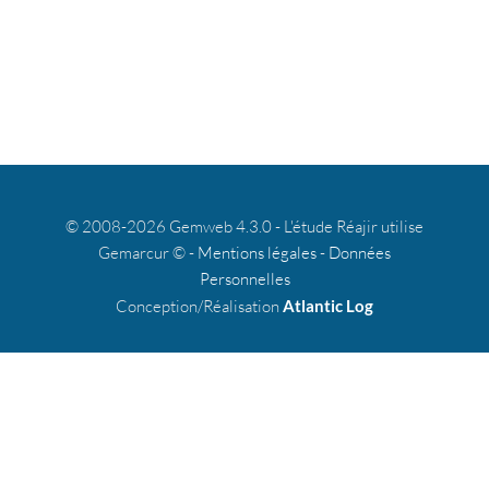
© 2008-2026 Gemweb 4.3.0 - L'étude Réajir utilise
Gemarcur © -
Mentions légales
-
Données
Personnelles
Conception/Réalisation
Atlantic Log