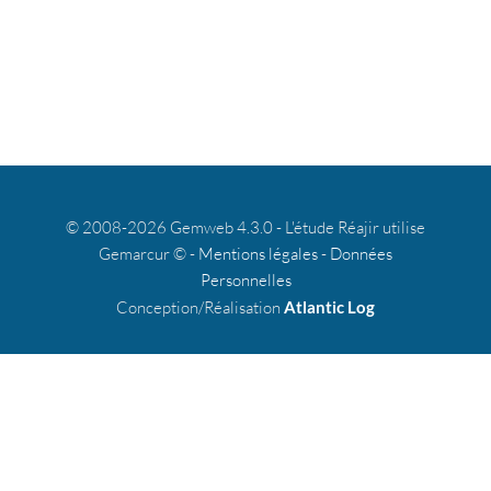
© 2008-2026 Gemweb 4.3.0 - L'étude Réajir utilise
Gemarcur © -
Mentions légales
-
Données
Personnelles
Conception/Réalisation
Atlantic Log