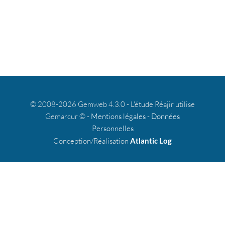
© 2008-2026 Gemweb 4.3.0 - L'étude Réajir utilise
Gemarcur © -
Mentions légales
-
Données
Personnelles
Conception/Réalisation
Atlantic Log