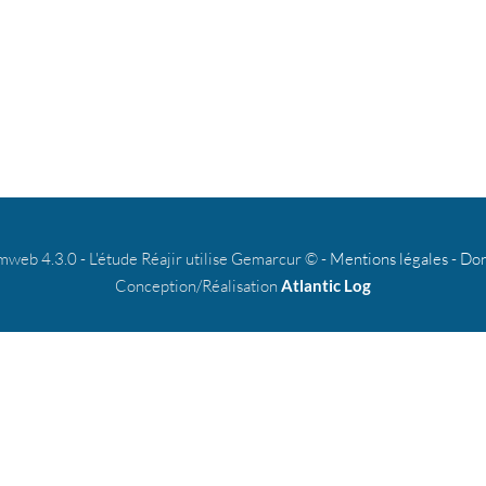
b 4.3.0 - L'étude Réajir utilise Gemarcur © -
Mentions légales
-
Don
Conception/Réalisation
Atlantic Log