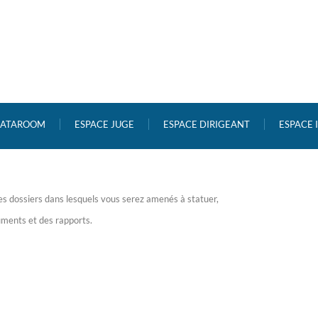
ATAROOM
ESPACE JUGE
ESPACE DIRIGEANT
ESPACE
les dossiers dans lesquels vous serez amenés à statuer,
uments et des rapports.