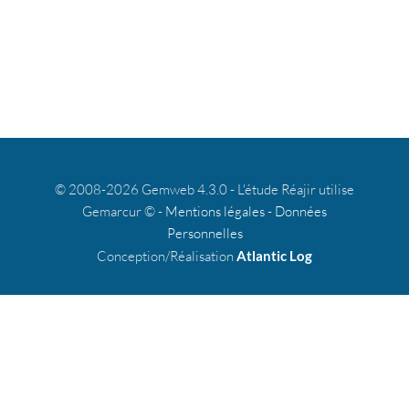
© 2008-2026 Gemweb 4.3.0 - L'étude Réajir utilise
Gemarcur © -
Mentions légales
-
Données
Personnelles
Conception/Réalisation
Atlantic Log