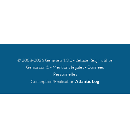
© 2008-2026 Gemweb 4.3.0 - L'étude Réajir utilise
Gemarcur © -
Mentions légales
-
Données
Personnelles
Conception/Réalisation
Atlantic Log