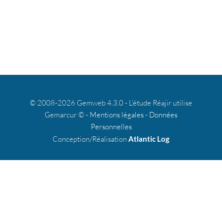
© 2008-2026 Gemweb 4.3.0 - L'étude Réajir utilise
Gemarcur © -
Mentions légales
-
Données
Personnelles
Conception/Réalisation
Atlantic Log