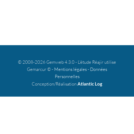
© 2008-2026 Gemweb 4.3.0 - L'étude Réajir utilise
Gemarcur © -
Mentions légales
-
Données
Personnelles
Conception/Réalisation
Atlantic Log