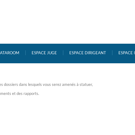
ATAROOM
ESPACE JUGE
ESPACE DIRIGEANT
ESPACE
les dossiers dans lesquels vous serez amenés à statuer,
uments et des rapports.