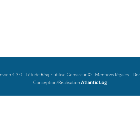
b 4.3.0 - L'étude Réajir utilise Gemarcur © -
Mentions légales
-
Don
Conception/Réalisation
Atlantic Log