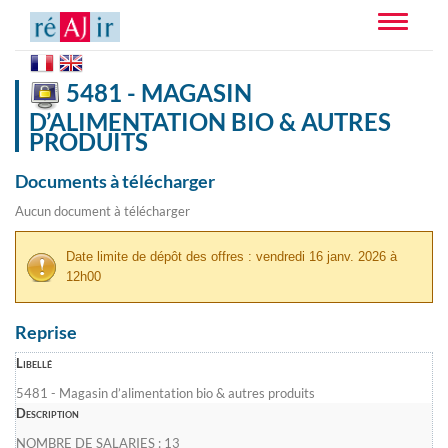
Toggle
navigatio
5481 - MAGASIN
D’ALIMENTATION BIO & AUTRES
PRODUITS
Documents à télécharger
Aucun document à télécharger
Date limite de dépôt des offres : vendredi 16 janv. 2026 à
12h00
Reprise
Libellé
5481 - Magasin d’alimentation bio & autres produits
Description
NOMBRE DE SALARIES : 13