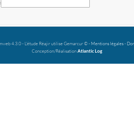
b 4.3.0 - L'étude Réajir utilise Gemarcur © -
Mentions légales
-
Don
Conception/Réalisation
Atlantic Log