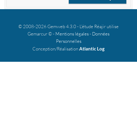
© 2008-2026 Gemweb 4.3.0 - L'étude Réajir utilise
Gemarcur © -
Mentions légales
-
Données
Personnelles
Conception/Réalisation
Atlantic Log