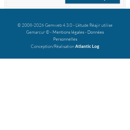
© 2008-2026 Gemweb 4.3.0 - L'étude Réajir utilise
Gemarcur © -
Mentions légales
-
Données
Personnelles
Conception/Réalisation
Atlantic Log