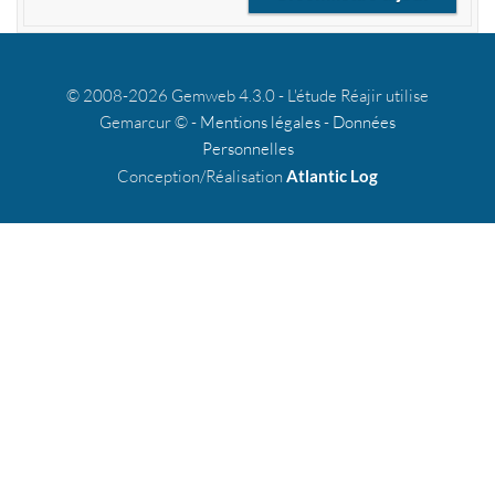
© 2008-2026 Gemweb 4.3.0 - L'étude Réajir utilise
Gemarcur © -
Mentions légales
-
Données
Personnelles
Conception/Réalisation
Atlantic Log