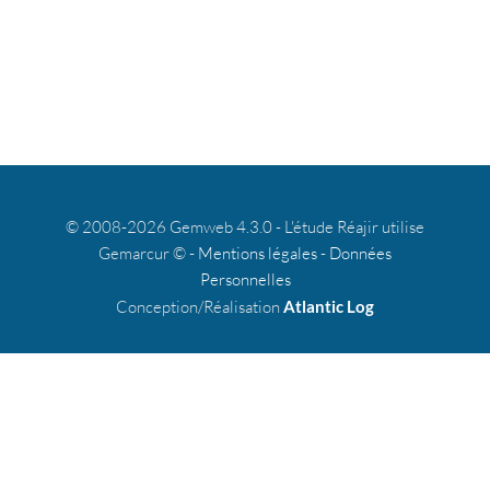
© 2008-2026 Gemweb 4.3.0 - L'étude Réajir utilise
Gemarcur © -
Mentions légales
-
Données
Personnelles
Conception/Réalisation
Atlantic Log