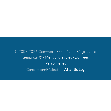
© 2008-2026 Gemweb 4.3.0 - L'étude Réajir utilise
Gemarcur © -
Mentions légales
-
Données
Personnelles
Conception/Réalisation
Atlantic Log