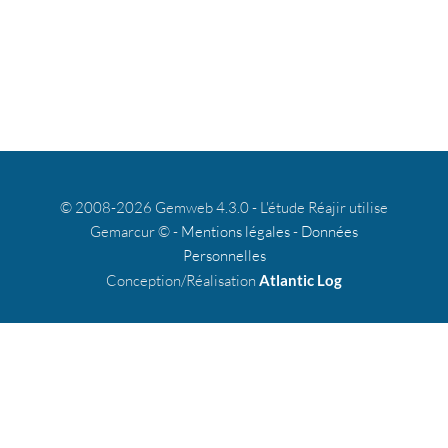
© 2008-2026 Gemweb 4.3.0 - L'étude Réajir utilise
Gemarcur © -
Mentions légales
-
Données
Personnelles
Conception/Réalisation
Atlantic Log