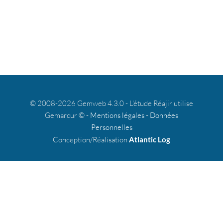
© 2008-2026 Gemweb 4.3.0 - L'étude Réajir utilise
Gemarcur © -
Mentions légales
-
Données
Personnelles
Conception/Réalisation
Atlantic Log